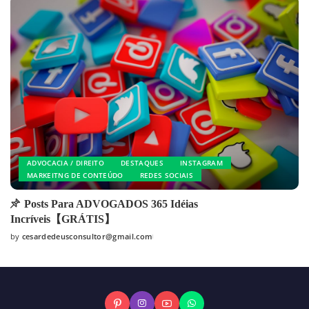
ADVOCACIA / DIREITO
DESTAQUES
INSTAGRAM
MARKEITNG DE CONTEÚDO
REDES SOCIAIS
Posts Para ADVOGADOS 365 Idéias
Incríveis【GRÁTIS】
by
cesardedeusconsultor@gmail.com