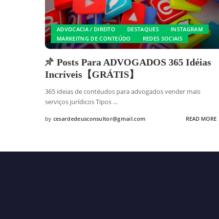
ADVOCACIA / DIREITO
DESTAQUES
INSTAGRAM
MARKEITNG DE CONTEÚDO
REDES SOCIAIS
Posts Para ADVOGADOS 365 Idéias
Incríveis【GRÁTIS】
365 ideias de contéudos para advogados vender mais
serviços jurídicos Tipos
...
by
cesardedeusconsultor@gmail.com
READ MORE