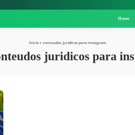
Home
Início
»
conteudos juridicos para instagram
onteudos juridicos para in