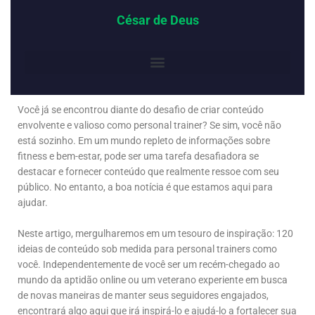
César de Deus
Você já se encontrou diante do desafio de criar conteúdo
envolvente e valioso como personal trainer? Se sim, você não
está sozinho. Em um mundo repleto de informações sobre
fitness e bem-estar, pode ser uma tarefa desafiadora se
destacar e fornecer conteúdo que realmente ressoe com seu
público. No entanto, a boa notícia é que estamos aqui para
ajudar.
Neste artigo, mergulharemos em um tesouro de inspiração: 120
ideias de conteúdo sob medida para personal trainers como
você. Independentemente de você ser um recém-chegado ao
mundo da aptidão online ou um veterano experiente em busca
de novas maneiras de manter seus seguidores engajados,
encontrará algo aqui que irá inspirá-lo e ajudá-lo a fortalecer sua