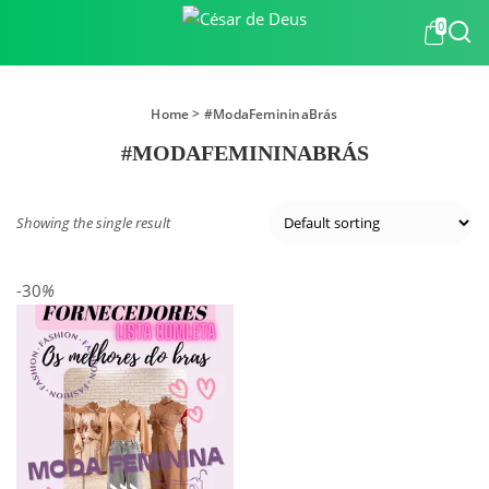
0
Home
> #ModaFemininaBrás
#MODAFEMININABRÁS
Showing the single result
-30
%